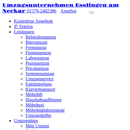
Umzugsunternehmen Esslingen am
Neckar
01579-2482386
Angebot
Kostenlose Angebote
✆ Telefon
Leistungen
Behördenumzug
Büroumzug
Fernumzug
Firmenumzug
Laborumzug
Praxisumzug
Privatumzug
Seniorenumzug
Umzugsservice
Entrümpelung
Klaviertransport
Möbellift
Haushaltsauflösung
Möbeltaxi
Möbelmitfahrzentrale
Umzugshelfer
Umzugstipps
Mini Umzug