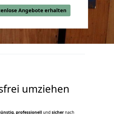
stenlose Angebote erhalten
frei umziehen
günstig
,
professionell
und
sicher
nach