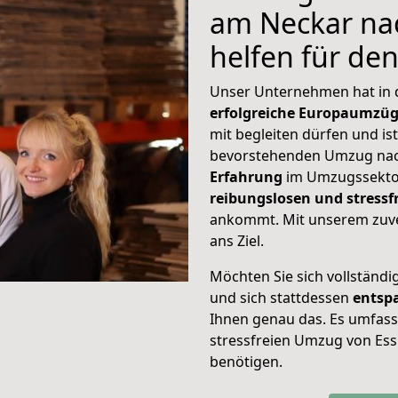
am Neckar nac
helfen für de
Unser Unternehmen hat in
erfolgreiche Europaumzü
mit begleiten dürfen und ist
bevorstehenden Umzug nac
Erfahrung
im Umzugssektor
reibungslosen und stress
ankommt. Mit unserem zuve
ans Ziel.
Möchten Sie sich vollständ
und sich stattdessen
entsp
Ihnen genau das. Es umfasst 
stressfreien Umzug von Ess
benötigen.