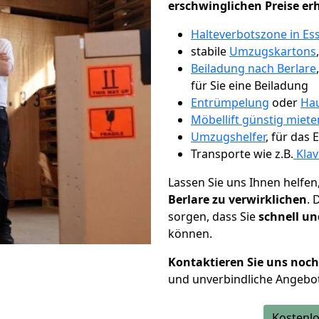
erschwinglichen Preise er
Halteverbotszone in Es
stabile
Umzugskartons
Beiladung nach Berlare
für Sie eine Beiladung
Entrümpelung
oder
Hau
Möbellift günstig miete
Umzugshelfer
, für das
Transporte wie z.B.
Klav
Lassen Sie uns Ihnen helfen
Berlare zu verwirklichen
. 
sorgen, dass Sie
schnell un
können.
Kontaktieren Sie uns noc
und unverbindliche Angebot
Kostenlo