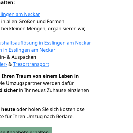
halten:
slingen am Neckar
, in allen Größen und Formen
, bei kleinen Mengen, organisieren wir,
shaltsauflösung in Esslingen am Neckar
n in Esslingen am Neckar
 Ein- & Auspacken
ier-
&
Tresortransport
,
Ihren Traum von einem Leben in
Die Umzugspartner werden dafür
d sicher
in Ihr neues Zuhause einziehen
h heute
oder holen Sie sich kostenlose
e für Ihren Umzug nach Berlare.
se Angebote erhalten