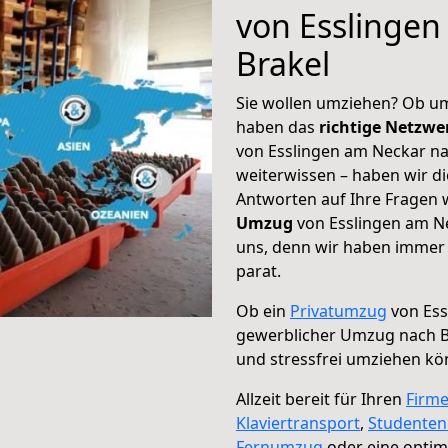
von Esslingen
Brakel
Sie wollen umziehen? Ob um
haben das
richtige Netzw
von Esslingen am Neckar na
weiterwissen – haben wir di
Antworten auf Ihre Fragen 
Umzug
von Esslingen am Ne
uns, denn wir haben immer 
parat.
Ob ein
Privatumzug
von Ess
gewerblicher Umzug nach B
und stressfrei umziehen kö
Allzeit bereit für Ihren
Firm
Klaviertransport
,
Studente
Fernumzug
oder eine opti