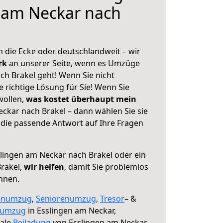
 am Neckar nach
 die Ecke oder deutschlandweit – wir
erk
an unserer Seite, wenn es Umzüge
ch Brakel geht! Wenn Sie nicht
e richtige Lösung für Sie! Wenn Sie
wollen,
was kostet überhaupt mein
ckar nach Brakel – dann wählen Sie sie
die passende Antwort auf Ihre Fragen
lingen am Neckar nach Brakel oder ein
rakel,
wir helfen
, damit Sie problemlos
nnen.
enumzug
,
Seniorenumzug
,
Tresor
– &
numzug
in Esslingen am Neckar,
male
Beiladung
von Esslingen am Neckar