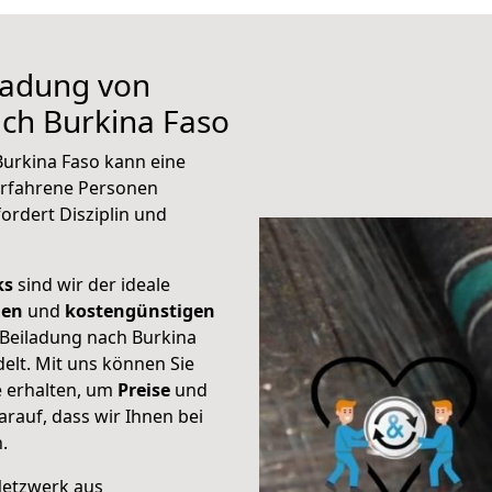
iladung von
ch Burkina Faso
Burkina Faso kann eine
erfahrene Personen
fordert Disziplin und
ks
sind wir der ideale
ien
und
kostengünstigen
 Beiladung nach Burkina
elt. Mit uns können Sie
e erhalten, um
Preise
und
darauf, dass wir Ihnen bei
.
Netzwerk aus