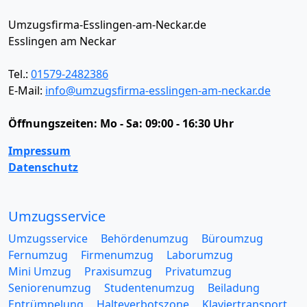
Umzugsfirma-Esslingen-am-Neckar.de
Esslingen am Neckar
Tel.:
01579-2482386
E-Mail:
info@umzugsfirma-esslingen-am-neckar.de
Öffnungszeiten:
Mo - Sa: 09:00 - 16:30 Uhr
Impressum
Datenschutz
Umzugsservice
Umzugsservice
Behördenumzug
Büroumzug
Fernumzug
Firmenumzug
Laborumzug
Mini Umzug
Praxisumzug
Privatumzug
Seniorenumzug
Studentenumzug
Beiladung
Entrümpelung
Halteverbotszone
Klaviertransport