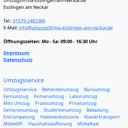
Umzugsfirma-Esslingen-am-Neckar.de
Esslingen am Neckar
Tel.:
01579-2482386
E-Mail:
info@umzugsfirma-esslingen-am-neckar.de
Öffnungszeiten:
Mo - Sa: 09:00 - 16:30 Uhr
Impressum
Datenschutz
Umzugsservice
Umzugsservice
Behördenumzug
Büroumzug
Fernumzug
Firmenumzug
Laborumzug
Mini Umzug
Praxisumzug
Privatumzug
Seniorenumzug
Studentenumzug
Beiladung
Entrümpelung
Halteverbotszone
Klaviertransport
Möbellift
Haushaltsauflösung
Möbeltaxi