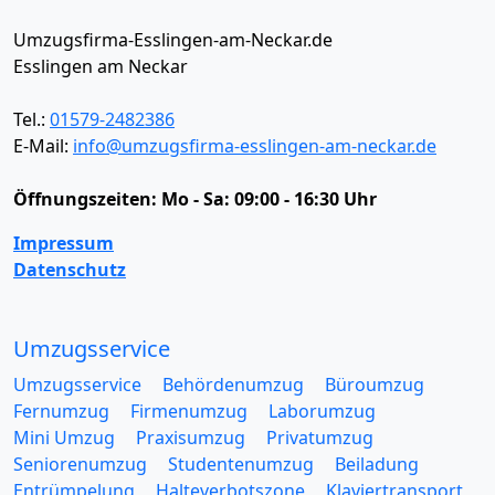
Umzugsfirma-Esslingen-am-Neckar.de
Esslingen am Neckar
Tel.:
01579-2482386
E-Mail:
info@umzugsfirma-esslingen-am-neckar.de
Öffnungszeiten:
Mo - Sa: 09:00 - 16:30 Uhr
Impressum
Datenschutz
Umzugsservice
Umzugsservice
Behördenumzug
Büroumzug
Fernumzug
Firmenumzug
Laborumzug
Mini Umzug
Praxisumzug
Privatumzug
Seniorenumzug
Studentenumzug
Beiladung
Entrümpelung
Halteverbotszone
Klaviertransport