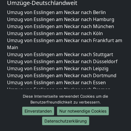
Umzüge-Deutschlandweit
Umzug von Esslingen am Neckar nach Berlin
Umzug von Esslingen am Neckar nach Hamburg
Umzug von Esslingen am Neckar nach München
Umzug von Esslingen am Neckar nach Köln
Umzug von Esslingen am Neckar nach Frankfurt am
Main
Umzug von Esslingen am Neckar nach Stuttgart
Umzug von Esslingen am Neckar nach Düsseldorf
Umzug von Esslingen am Neckar nach Leipzig
Umzug von Esslingen am Neckar nach Dortmund
Umzug von Esslingen am Neckar nach Essen
Umzug von Esslingen am Neckar nach Bremen
Umzug von Esslingen am Neckar nach Dresden
Diese Internetseite verwendet Cookies um die
Benutzerfreundlichkeit zu verbessern.
Umzug von Esslingen am Neckar nach Hannover
Umzug von Esslingen am Neckar nach Nürnberg
Einverstanden
Nur notwendige Cookies
Umzug von Esslingen am Neckar nach Duisburg
Datenschutzerklärung
Umzug von Esslingen am Neckar nach Bochum