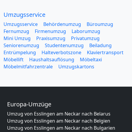
Umzugsservice
Umzugsservice
Behördenumzug
Büroumzug
Fernumzug
Firmenumzug
Laborumzug
Mini Umzug
Praxisumzug
Privatumzug
Seniorenumzug
Studentenumzug
Beiladung
Entrümpelung
Halteverbotszone
Klaviertransport
Möbellift
Haushaltsauflösung
Möbeltaxi
Möbelmitfahrzentrale
Umzugskartons
Europa-Umzüge
Umzug von Esslingen am Neckar nach Belarus
Umzug von Esslingen am Neckar nach Belgien
Umzug von Esslingen am Neckar nach Bulgarien