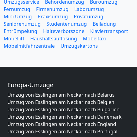
Umzugsservice
Behördenumzug
Büroumzug
Fernumzug
Firmenumzug
Laborumzug
Mini Umzug
Praxisumzug
Privatumzug
Seniorenumzug
Studentenumzug
Beiladung
Entrümpelung
Halteverbotszone
Klaviertransport
Möbellift
Haushaltsauflösung
Möbeltaxi
Möbelmitfahrzentrale
Umzugskartons
Europa-Umzüge
Umzug von Esslingen am Neckar nach Belarus
Umzug von Esslingen am Neckar nach Belgien
Umzug von Esslingen am Neckar nach Bulgarien
Umzug von Esslingen am Neckar nach Dänemark
Umzug von Esslingen am Neckar nach England
Umzug von Esslingen am Neckar nach Portugal