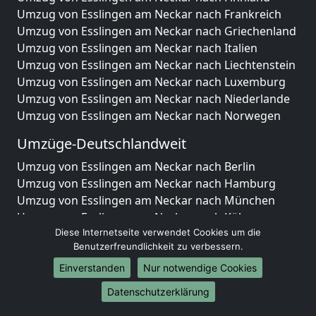
Umzug von Esslingen am Neckar nach Frankreich
Umzug von Esslingen am Neckar nach Griechenland
Umzug von Esslingen am Neckar nach Italien
Umzug von Esslingen am Neckar nach Liechtenstein
Umzug von Esslingen am Neckar nach Luxemburg
Umzug von Esslingen am Neckar nach Niederlande
Umzug von Esslingen am Neckar nach Norwegen
Umzüge-Deutschlandweit
Umzug von Esslingen am Neckar nach Berlin
Umzug von Esslingen am Neckar nach Hamburg
Umzug von Esslingen am Neckar nach München
Umzug von Esslingen am Neckar nach Köln
Diese Internetseite verwendet Cookies um die
Umzug von Esslingen am Neckar nach Frankfurt am
Benutzerfreundlichkeit zu verbessern.
Main
Umzug von Esslingen am Neckar nach Stuttgart
Einverstanden
Nur notwendige Cookies
Umzug von Esslingen am Neckar nach Düsseldorf
Datenschutzerklärung
Umzug von Esslingen am Neckar nach Leipzig