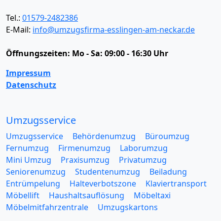
Tel.:
01579-2482386
E-Mail:
info@umzugsfirma-esslingen-am-neckar.de
Öffnungszeiten:
Mo - Sa: 09:00 - 16:30 Uhr
Impressum
Datenschutz
Umzugsservice
Umzugsservice
Behördenumzug
Büroumzug
Fernumzug
Firmenumzug
Laborumzug
Mini Umzug
Praxisumzug
Privatumzug
Seniorenumzug
Studentenumzug
Beiladung
Entrümpelung
Halteverbotszone
Klaviertransport
Möbellift
Haushaltsauflösung
Möbeltaxi
Möbelmitfahrzentrale
Umzugskartons