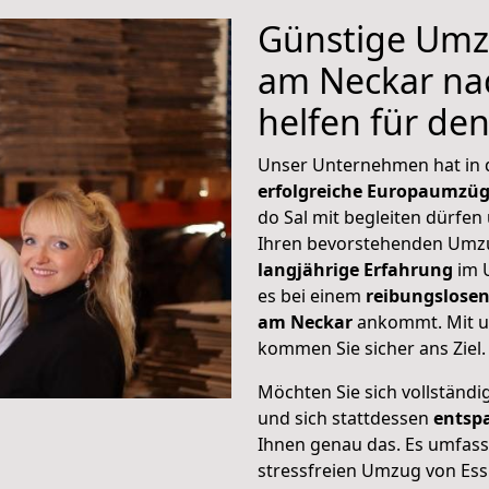
Günstige Umz
am Neckar nac
helfen für de
Unser Unternehmen hat in
erfolgreiche Europaumzü
do Sal mit begleiten dürfen 
Ihren bevorstehenden Umzu
langjährige Erfahrung
im 
es bei einem
reibungslosen
am Neckar
ankommt. Mit u
kommen Sie sicher ans Ziel.
Möchten Sie sich vollständ
und sich stattdessen
entsp
Ihnen genau das. Es umfasst 
stressfreien Umzug von Ess