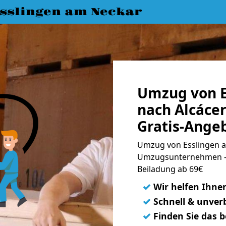
slingen am Neckar
Umzug von E
nach Alcácer
Gratis-Ange
Umzug von Esslingen am
Umzugsunternehmen - 
Beiladung ab 69€
✓
Wir helfen Ihne
✓
Schnell & unverb
✓
Finden Sie das 