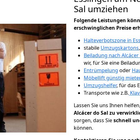
Sal umziehen
Folgende Leistungen könn
erschwinglichen Preise er
Halteverbotszone in Es
stabile
Umzugskartons
Beiladung nach Alcácer 
wir, für Sie eine Beiladu
Entrümpelung
oder
Hau
Möbellift günstig miete
Umzugshelfer
, für das
Transporte wie z.B.
Klav
Lassen Sie uns Ihnen helfen
Alcácer do Sal zu verwirkl
sorgen, dass Sie
schnell un
können.