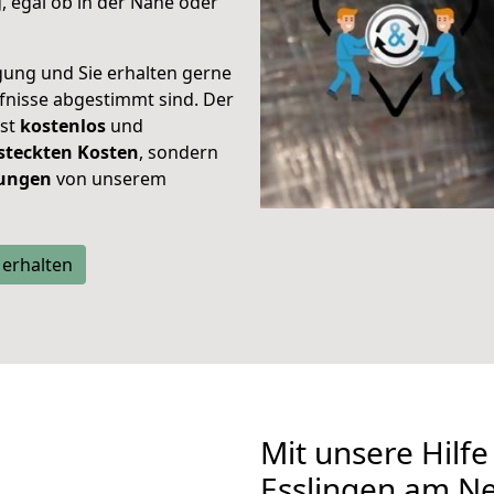
 egal ob in der Nähe oder
gung und Sie erhalten gerne
rfnisse abgestimmt sind. Der
ist
kostenlos
und
steckten Kosten
, sondern
tungen
von unserem
 erhalten
Mit unsere Hilfe
Esslingen am Ne