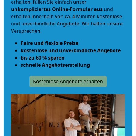
erhalten, füllen Sie einfach unser
unkompliziertes Online-Formular aus
und
erhalten innerhalb von ca. 4 Minuten kostenlose
und unverbindliche Angebote. Wir halten unsere
Versprechen.
Faire und flexible Preise
kostenlose und unverbindliche Angebote
bis zu 60 % sparen
schnelle Angebotserstellung
Kostenlose Angebote erhalten