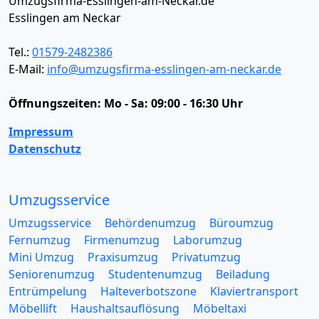
Umzugsfirma-Esslingen-am-Neckar.de
Esslingen am Neckar
Tel.:
01579-2482386
E-Mail:
info@umzugsfirma-esslingen-am-neckar.de
Öffnungszeiten:
Mo - Sa: 09:00 - 16:30 Uhr
Impressum
Datenschutz
Umzugsservice
Umzugsservice
Behördenumzug
Büroumzug
Fernumzug
Firmenumzug
Laborumzug
Mini Umzug
Praxisumzug
Privatumzug
Seniorenumzug
Studentenumzug
Beiladung
Entrümpelung
Halteverbotszone
Klaviertransport
Möbellift
Haushaltsauflösung
Möbeltaxi