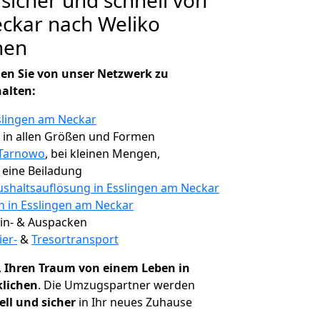
 sicher und schnell von
ckar nach Weliko
hen
en Sie von unser Netzwerk zu
halten:
slingen am Neckar
, in allen Größen und Formen
 Tarnowo
, bei kleinen Mengen,
e eine Beiladung
shaltsauflösung in Esslingen am Neckar
n in Esslingen am Neckar
 Ein- & Auspacken
ier-
&
Tresortransport
,
Ihren Traum von einem Leben in
klichen
. Die Umzugspartner werden
ell und sicher
in Ihr neues Zuhause