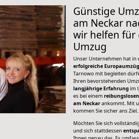
Günstige Umz
am Neckar na
wir helfen für
Umzug
Unser Unternehmen hat in
erfolgreiche Europaumzü
Tarnowo mit begleiten dürfe
Ihren bevorstehenden Umzu
langjährige Erfahrung
im 
es bei einem
reibungslosen
am Neckar
ankommt. Mit u
kommen Sie sicher ans Ziel.
Möchten Sie sich vollständ
und sich stattdessen
entsp
Ihnen genau das. Es umfasst 