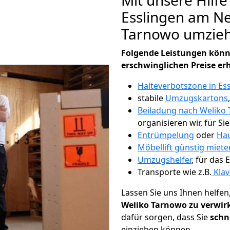
Mit unsere Hilfe
Esslingen am Ne
Tarnowo umzie
Folgende Leistungen könn
erschwinglichen Preise er
Halteverbotszone in Es
stabile
Umzugskartons
Beiladung nach Weliko
organisieren wir, für Si
Entrümpelung
oder
Hau
Möbellift günstig miete
Umzugshelfer
, für das
Transporte wie z.B.
Klav
Lassen Sie uns Ihnen helfen
Weliko Tarnowo zu verwir
dafür sorgen, dass Sie
schn
einziehen können.