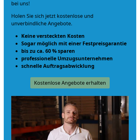
bei uns!
Holen Sie sich jetzt kostenlose und
unverbindliche Angebote.
Keine versteckten Kosten
Sogar möglich mit einer Festpreisgarantie
bis zu ca. 60 % sparen
professionelle Umzugsunternehmen
schnelle Auftragsabwicklung
Kostenlose Angebote erhalten