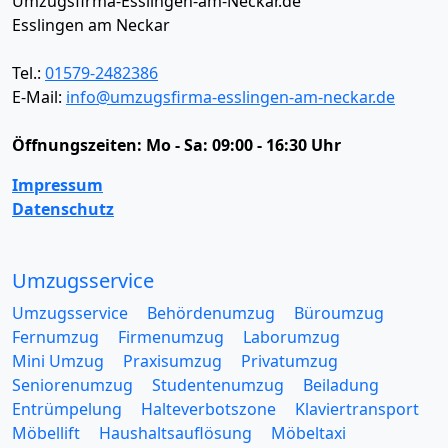
Umzugsfirma-Esslingen-am-Neckar.de
Esslingen am Neckar
Tel.:
01579-2482386
E-Mail:
info@umzugsfirma-esslingen-am-neckar.de
Öffnungszeiten:
Mo - Sa: 09:00 - 16:30 Uhr
Impressum
Datenschutz
Umzugsservice
Umzugsservice
Behördenumzug
Büroumzug
Fernumzug
Firmenumzug
Laborumzug
Mini Umzug
Praxisumzug
Privatumzug
Seniorenumzug
Studentenumzug
Beiladung
Entrümpelung
Halteverbotszone
Klaviertransport
Möbellift
Haushaltsauflösung
Möbeltaxi