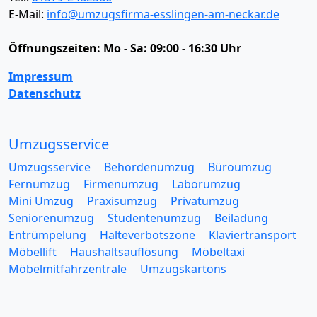
E-Mail:
info@umzugsfirma-esslingen-am-neckar.de
Öffnungszeiten:
Mo - Sa: 09:00 - 16:30 Uhr
Impressum
Datenschutz
Umzugsservice
Umzugsservice
Behördenumzug
Büroumzug
Fernumzug
Firmenumzug
Laborumzug
Mini Umzug
Praxisumzug
Privatumzug
Seniorenumzug
Studentenumzug
Beiladung
Entrümpelung
Halteverbotszone
Klaviertransport
Möbellift
Haushaltsauflösung
Möbeltaxi
Möbelmitfahrzentrale
Umzugskartons