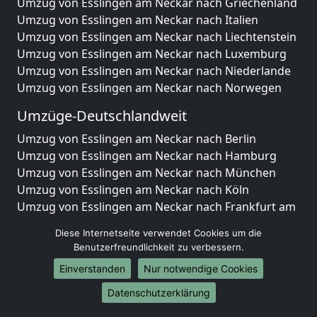
Umzug von Esslingen am Neckar nach Griechenland
Umzug von Esslingen am Neckar nach Italien
Umzug von Esslingen am Neckar nach Liechtenstein
Umzug von Esslingen am Neckar nach Luxemburg
Umzug von Esslingen am Neckar nach Niederlande
Umzug von Esslingen am Neckar nach Norwegen
Umzüge-Deutschlandweit
Umzug von Esslingen am Neckar nach Berlin
Umzug von Esslingen am Neckar nach Hamburg
Umzug von Esslingen am Neckar nach München
Umzug von Esslingen am Neckar nach Köln
Umzug von Esslingen am Neckar nach Frankfurt am
Main
Diese Internetseite verwendet Cookies um die
Umzug von Esslingen am Neckar nach Stuttgart
Benutzerfreundlichkeit zu verbessern.
Umzug von Esslingen am Neckar nach Düsseldorf
Einverstanden
Nur notwendige Cookies
Umzug von Esslingen am Neckar nach Leipzig
Umzug von Esslingen am Neckar nach Dortmund
Datenschutzerklärung
Umzug von Esslingen am Neckar nach Essen