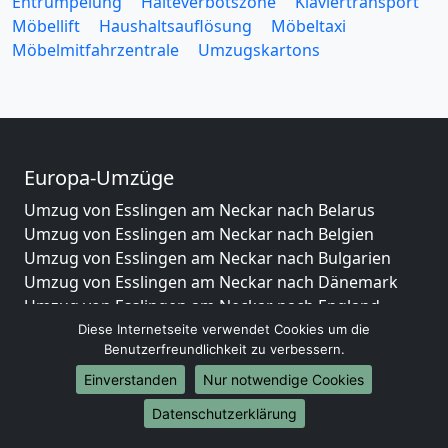
Entrümpelung
Halteverbotszone
Klaviertransport
Möbellift
Haushaltsauflösung
Möbeltaxi
Möbelmitfahrzentrale
Umzugskartons
Europa-Umzüge
Umzug von Esslingen am Neckar nach Belarus
Umzug von Esslingen am Neckar nach Belgien
Umzug von Esslingen am Neckar nach Bulgarien
Umzug von Esslingen am Neckar nach Dänemark
Umzug von Esslingen am Neckar nach England
Umzug von Esslingen am Neckar nach Portugal
Diese Internetseite verwendet Cookies um die
Benutzerfreundlichkeit zu verbessern.
Umzug von Esslingen am Neckar nach Bosnien
und Herzegowina
Einverstanden
Nur notwendige Cookies
Umzug von Esslingen am Neckar nach Irland
Datenschutzerklärung
Umzug von Esslingen am Neckar nach Lettland