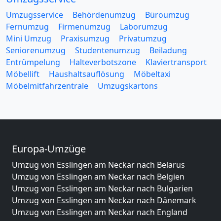
Umzugsservice
Behördenumzug
Büroumzug
Fernumzug
Firmenumzug
Laborumzug
Mini Umzug
Praxisumzug
Privatumzug
Seniorenumzug
Studentenumzug
Beiladung
Entrümpelung
Halteverbotszone
Klaviertransport
Möbellift
Haushaltsauflösung
Möbeltaxi
Möbelmitfahrzentrale
Umzugskartons
Europa-Umzüge
Umzug von Esslingen am Neckar nach Belarus
Umzug von Esslingen am Neckar nach Belgien
Umzug von Esslingen am Neckar nach Bulgarien
Umzug von Esslingen am Neckar nach Dänemark
Umzug von Esslingen am Neckar nach England