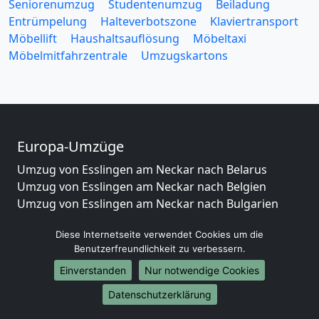
Seniorenumzug
Studentenumzug
Beiladung
Entrümpelung
Halteverbotszone
Klaviertransport
Möbellift
Haushaltsauflösung
Möbeltaxi
Möbelmitfahrzentrale
Umzugskartons
Europa-Umzüge
Umzug von Esslingen am Neckar nach Belarus
Umzug von Esslingen am Neckar nach Belgien
Umzug von Esslingen am Neckar nach Bulgarien
Umzug von Esslingen am Neckar nach Dänemark
Diese Internetseite verwendet Cookies um die
Umzug von Esslingen am Neckar nach England
Benutzerfreundlichkeit zu verbessern.
Umzug von Esslingen am Neckar nach Portugal
Umzug von Esslingen am Neckar nach Bosnien
Einverstanden
Nur notwendige Cookies
und Herzegowina
Datenschutzerklärung
Umzug von Esslingen am Neckar nach Irland