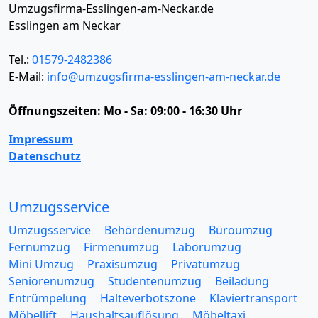
Umzugsfirma-Esslingen-am-Neckar.de
Esslingen am Neckar
Tel.:
01579-2482386
E-Mail:
info@umzugsfirma-esslingen-am-neckar.de
Öffnungszeiten:
Mo - Sa: 09:00 - 16:30 Uhr
Impressum
Datenschutz
Umzugsservice
Umzugsservice
Behördenumzug
Büroumzug
Fernumzug
Firmenumzug
Laborumzug
Mini Umzug
Praxisumzug
Privatumzug
Seniorenumzug
Studentenumzug
Beiladung
Entrümpelung
Halteverbotszone
Klaviertransport
Möbellift
Haushaltsauflösung
Möbeltaxi