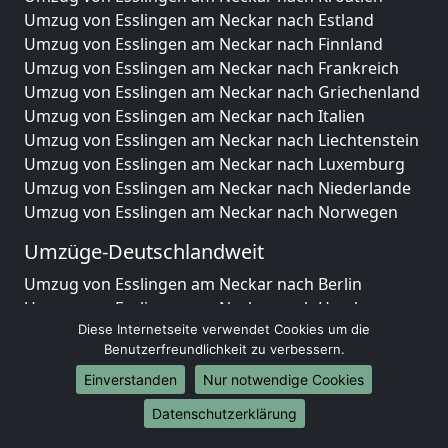
Umzug von Esslingen am Neckar nach Estland
Umzug von Esslingen am Neckar nach Finnland
Umzug von Esslingen am Neckar nach Frankreich
Umzug von Esslingen am Neckar nach Griechenland
Umzug von Esslingen am Neckar nach Italien
Umzug von Esslingen am Neckar nach Liechtenstein
Umzug von Esslingen am Neckar nach Luxemburg
Umzug von Esslingen am Neckar nach Niederlande
Umzug von Esslingen am Neckar nach Norwegen
Umzüge-Deutschlandweit
Umzug von Esslingen am Neckar nach Berlin
Umzug von Esslingen am Neckar nach Hamburg
Diese Internetseite verwendet Cookies um die
Umzug von Esslingen am Neckar nach München
Benutzerfreundlichkeit zu verbessern.
Umzug von Esslingen am Neckar nach Köln
Umzug von Esslingen am Neckar nach Frankfurt am
Einverstanden
Nur notwendige Cookies
Main
Datenschutzerklärung
Umzug von Esslingen am Neckar nach Stuttgart