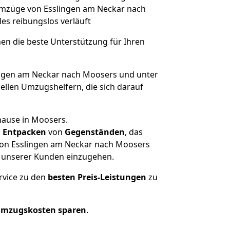
 Umzüge von Esslingen am Neckar nach
lles reibungslos verläuft
nen die beste Unterstützung für Ihren
ngen am Neckar nach Moosers und unter
llen Umzugshelfern, die sich darauf
hause in Moosers.
d
Entpacken
von
Gegenständen
, das
von Esslingen am Neckar nach Moosers
he unserer Kunden einzugehen.
rvice zu den
besten Preis-Leistungen
zu
Umzugskosten sparen
.