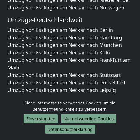
Umzug von Esslingen am Neckar nach Niederlande
Umzug von Esslingen am Neckar nach Norwegen
Umzüge-Deutschlandweit
Umzug von Esslingen am Neckar nach Berlin
Umzug von Esslingen am Neckar nach Hamburg
Umzug von Esslingen am Neckar nach München
Umzug von Esslingen am Neckar nach Köln
Umzug von Esslingen am Neckar nach Frankfurt am
Main
Umzug von Esslingen am Neckar nach Stuttgart
Umzug von Esslingen am Neckar nach Düsseldorf
Umzug von Esslingen am Neckar nach Leipzig
Umzug von Esslingen am Neckar nach Dortmund
Diese Internetseite verwendet Cookies um die
Umzug von Esslingen am Neckar nach Essen
Benutzerfreundlichkeit zu verbessern.
Umzug von Esslingen am Neckar nach Bremen
Einverstanden
Nur notwendige Cookies
Umzug von Esslingen am Neckar nach Dresden
Umzug von Esslingen am Neckar nach Hannover
Datenschutzerklärung
Umzug von Esslingen am Neckar nach Nürnberg