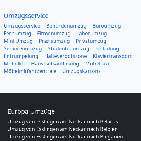
Umzugsservice
Umzugsservice
Behördenumzug
Büroumzug
Fernumzug
Firmenumzug
Laborumzug
Mini Umzug
Praxisumzug
Privatumzug
Seniorenumzug
Studentenumzug
Beiladung
Entrümpelung
Halteverbotszone
Klaviertransport
Möbellift
Haushaltsauflösung
Möbeltaxi
Möbelmitfahrzentrale
Umzugskartons
Europa-Umzüge
Umzug von Esslingen am Neckar nach Belarus
Umzug von Esslingen am Neckar nach Belgien
Umzug von Esslingen am Neckar nach Bulgarien