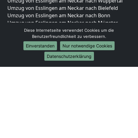
Umzug von Esslingen am Neckar nach Wuppertal
Umzug von Esslingen am Neckar nach Bielefeld
Umzug von Esslingen am Neckar nach Bonn
Umzug von Esslingen am Neckar nach Münster
Diese Internetseite verwendet Cookies um die
Internationale-Umzüge
Benutzerfreundlichkeit zu verbessern.
Umzug von Esslingen am Neckar nach Brasilien
Einverstanden
Nur notwendige Cookies
Umzug von Esslingen am Neckar nach Brunei
Datenschutzerklärung
Darussalam
Umzug von Esslingen am Neckar nach Burkina Faso
Umzug von Esslingen am Neckar nach Burundi
Umzug von Esslingen am Neckar nach Chile
Umzug von Esslingen am Neckar nach China
Umzug von Esslingen am Neckar nach Cookinseln
Umzug von Esslingen am Neckar nach Costa Rica
Umzug von Esslingen am Neckar nach Curaçao
Umzug von Esslingen am Neckar nach
Demokratische Republik Kongo
Umzug von Esslingen am Neckar nach Dominica