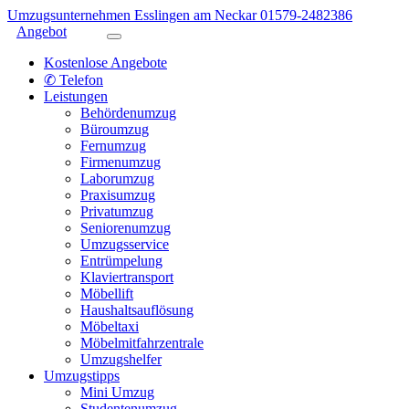
Umzugsunternehmen Esslingen am Neckar
01579-2482386
Angebot
Kostenlose Angebote
✆ Telefon
Leistungen
Behördenumzug
Büroumzug
Fernumzug
Firmenumzug
Laborumzug
Praxisumzug
Privatumzug
Seniorenumzug
Umzugsservice
Entrümpelung
Klaviertransport
Möbellift
Haushaltsauflösung
Möbeltaxi
Möbelmitfahrzentrale
Umzugshelfer
Umzugstipps
Mini Umzug
Studentenumzug