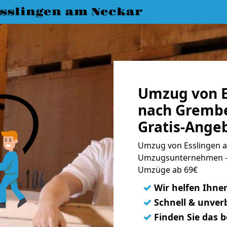
slingen am Neckar
Umzug von E
nach Gremb
Gratis-Ange
Umzug von Esslingen 
Umzugsunternehmen - 
Umzüge ab 69€
✓
Wir helfen Ihne
✓
Schnell & unverb
✓
Finden Sie das 