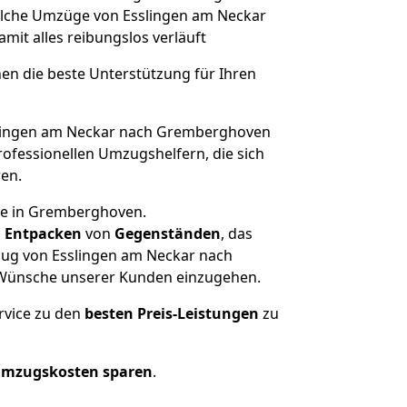
solche Umzüge von Esslingen am Neckar
damit alles reibungslos verläuft
nen die beste Unterstützung für Ihren
lingen am Neckar nach Gremberghoven
ofessionellen Umzugshelfern, die sich
ren.
use in Gremberghoven.
d
Entpacken
von
Gegenständen
, das
zug von Esslingen am Neckar nach
d Wünsche unserer Kunden einzugehen.
rvice zu den
besten Preis-Leistungen
zu
Umzugskosten sparen
.