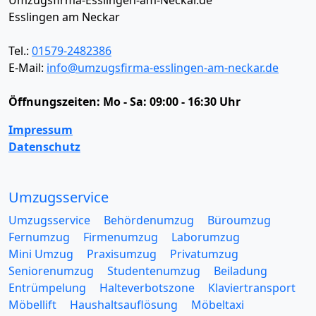
Umzugsfirma-Esslingen-am-Neckar.de
Esslingen am Neckar
Tel.:
01579-2482386
E-Mail:
info@umzugsfirma-esslingen-am-neckar.de
Öffnungszeiten:
Mo - Sa: 09:00 - 16:30 Uhr
Impressum
Datenschutz
Umzugsservice
Umzugsservice
Behördenumzug
Büroumzug
Fernumzug
Firmenumzug
Laborumzug
Mini Umzug
Praxisumzug
Privatumzug
Seniorenumzug
Studentenumzug
Beiladung
Entrümpelung
Halteverbotszone
Klaviertransport
Möbellift
Haushaltsauflösung
Möbeltaxi