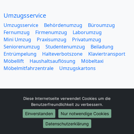
Umzugsservice
Umzugsservice
Behördenumzug
Büroumzug
Fernumzug
Firmenumzug
Laborumzug
Mini Umzug
Praxisumzug
Privatumzug
Seniorenumzug
Studentenumzug
Beiladung
Entrümpelung
Halteverbotszone
Klaviertransport
Möbellift
Haushaltsauflösung
Möbeltaxi
Möbelmitfahrzentrale
Umzugskartons
Diese Internetseite verwendet Cookies um die
Benutzerfreundlichkeit zu verbessern.
Europa-Umzüge
Einverstanden
Nur notwendige Cookies
Umzug von Esslingen am Neckar nach Belarus
Umzug von Esslingen am Neckar nach Belgien
Datenschutzerklärung
Umzug von Esslingen am Neckar nach Bulgarien