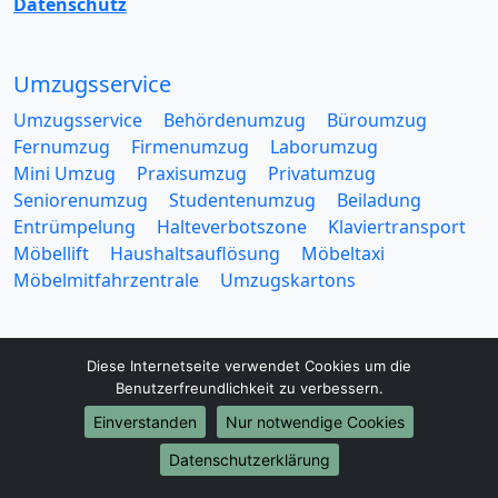
Datenschutz
Umzugsservice
Umzugsservice
Behördenumzug
Büroumzug
Fernumzug
Firmenumzug
Laborumzug
Mini Umzug
Praxisumzug
Privatumzug
Seniorenumzug
Studentenumzug
Beiladung
Entrümpelung
Halteverbotszone
Klaviertransport
Möbellift
Haushaltsauflösung
Möbeltaxi
Möbelmitfahrzentrale
Umzugskartons
Diese Internetseite verwendet Cookies um die
Benutzerfreundlichkeit zu verbessern.
Europa-Umzüge
Einverstanden
Nur notwendige Cookies
Umzug von Esslingen am Neckar nach Belarus
Datenschutzerklärung
Umzug von Esslingen am Neckar nach Belgien