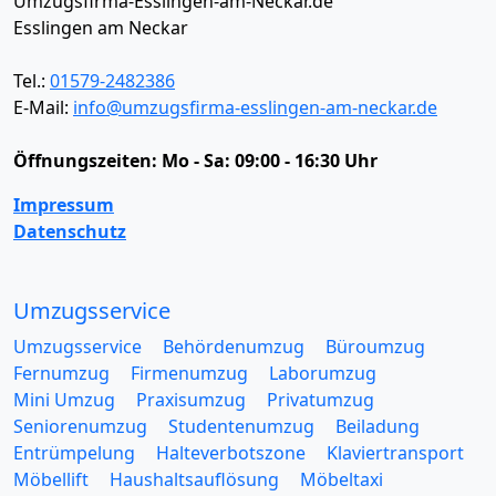
Umzugsfirma-Esslingen-am-Neckar.de
Esslingen am Neckar
Tel.:
01579-2482386
E-Mail:
info@umzugsfirma-esslingen-am-neckar.de
Öffnungszeiten:
Mo - Sa: 09:00 - 16:30 Uhr
Impressum
Datenschutz
Umzugsservice
Umzugsservice
Behördenumzug
Büroumzug
Fernumzug
Firmenumzug
Laborumzug
Mini Umzug
Praxisumzug
Privatumzug
Seniorenumzug
Studentenumzug
Beiladung
Entrümpelung
Halteverbotszone
Klaviertransport
Möbellift
Haushaltsauflösung
Möbeltaxi