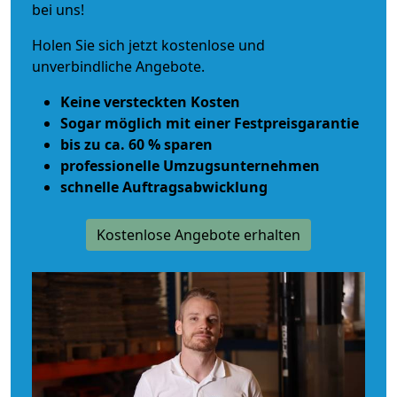
bei uns!
Holen Sie sich jetzt kostenlose und
unverbindliche Angebote.
Keine versteckten Kosten
Sogar möglich mit einer Festpreisgarantie
bis zu ca. 60 % sparen
professionelle Umzugsunternehmen
schnelle Auftragsabwicklung
Kostenlose Angebote erhalten