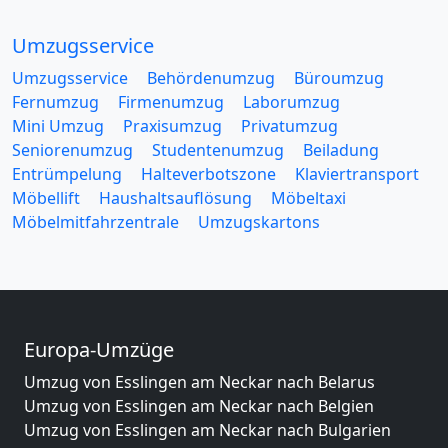
Umzugsservice
Umzugsservice
Behördenumzug
Büroumzug
Fernumzug
Firmenumzug
Laborumzug
Mini Umzug
Praxisumzug
Privatumzug
Seniorenumzug
Studentenumzug
Beiladung
Entrümpelung
Halteverbotszone
Klaviertransport
Möbellift
Haushaltsauflösung
Möbeltaxi
Möbelmitfahrzentrale
Umzugskartons
Europa-Umzüge
Umzug von Esslingen am Neckar nach Belarus
Umzug von Esslingen am Neckar nach Belgien
Umzug von Esslingen am Neckar nach Bulgarien