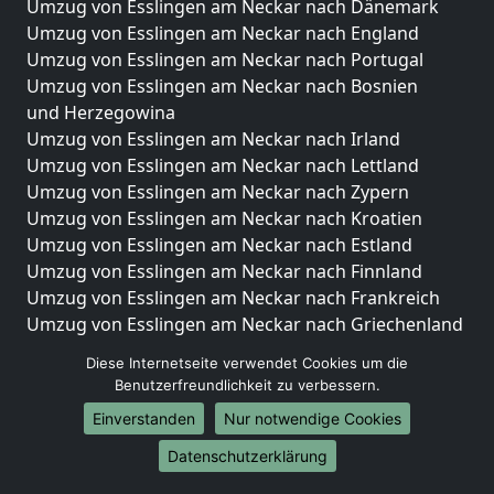
Umzug von Esslingen am Neckar nach Dänemark
Umzug von Esslingen am Neckar nach England
Umzug von Esslingen am Neckar nach Portugal
Umzug von Esslingen am Neckar nach Bosnien
und Herzegowina
Umzug von Esslingen am Neckar nach Irland
Umzug von Esslingen am Neckar nach Lettland
Umzug von Esslingen am Neckar nach Zypern
Umzug von Esslingen am Neckar nach Kroatien
Umzug von Esslingen am Neckar nach Estland
Umzug von Esslingen am Neckar nach Finnland
Umzug von Esslingen am Neckar nach Frankreich
Umzug von Esslingen am Neckar nach Griechenland
Umzug von Esslingen am Neckar nach Italien
Diese Internetseite verwendet Cookies um die
Umzug von Esslingen am Neckar nach Liechtenstein
Benutzerfreundlichkeit zu verbessern.
Umzug von Esslingen am Neckar nach Luxemburg
Einverstanden
Nur notwendige Cookies
Umzug von Esslingen am Neckar nach Niederlande
Umzug von Esslingen am Neckar nach Norwegen
Datenschutzerklärung