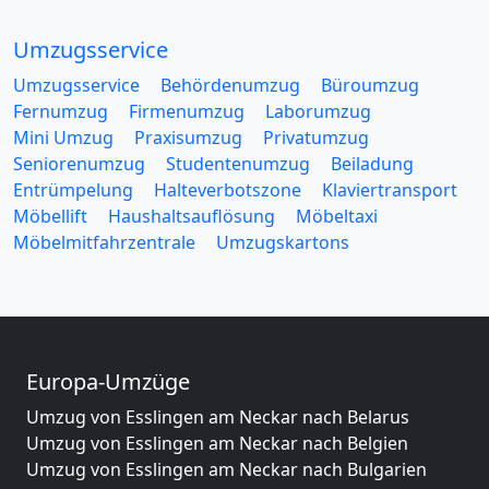
Umzugsservice
Umzugsservice
Behördenumzug
Büroumzug
Fernumzug
Firmenumzug
Laborumzug
Mini Umzug
Praxisumzug
Privatumzug
Seniorenumzug
Studentenumzug
Beiladung
Entrümpelung
Halteverbotszone
Klaviertransport
Möbellift
Haushaltsauflösung
Möbeltaxi
Möbelmitfahrzentrale
Umzugskartons
Europa-Umzüge
Umzug von Esslingen am Neckar nach Belarus
Umzug von Esslingen am Neckar nach Belgien
Umzug von Esslingen am Neckar nach Bulgarien