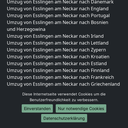
Umzug von Esslingen am Neckar nach Dänemark
Umzug von Esslingen am Neckar nach England
Umzug von Esslingen am Neckar nach Portugal
Umzug von Esslingen am Neckar nach Bosnien
und Herzegowina
Umzug von Esslingen am Neckar nach Irland
Umzug von Esslingen am Neckar nach Lettland
Umzug von Esslingen am Neckar nach Zypern
Umzug von Esslingen am Neckar nach Kroatien
Umzug von Esslingen am Neckar nach Estland
Umzug von Esslingen am Neckar nach Finnland
Umzug von Esslingen am Neckar nach Frankreich
Umzug von Esslingen am Neckar nach Griechenland
Umzug von Esslingen am Neckar nach Italien
Diese Internetseite verwendet Cookies um die
Umzug von Esslingen am Neckar nach Liechtenstein
Benutzerfreundlichkeit zu verbessern.
Umzug von Esslingen am Neckar nach Luxemburg
Einverstanden
Nur notwendige Cookies
Umzug von Esslingen am Neckar nach Niederlande
Umzug von Esslingen am Neckar nach Norwegen
Datenschutzerklärung