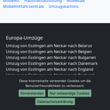
Möbellift
Haushaltsauflösung
Möbeltaxi
Möbelmitfahrzentrale
Umzugskartons
Europa-Umzüge
Umzug von Esslingen am Neckar nach Belarus
Umzug von Esslingen am Neckar nach Belgien
Umzug von Esslingen am Neckar nach Bulgarien
Umzug von Esslingen am Neckar nach Dänemark
Umzug von Esslingen am Neckar nach England
Umzug von Esslingen am Neckar nach Portugal
Umzug von Esslingen am Neckar nach Bosnien
Diese Internetseite verwendet Cookies um die
Benutzerfreundlichkeit zu verbessern.
und Herzegowina
Umzug von Esslingen am Neckar nach Irland
Einverstanden
Nur notwendige Cookies
Umzug von Esslingen am Neckar nach Lettland
Datenschutzerklärung
Umzug von Esslingen am Neckar nach Zypern