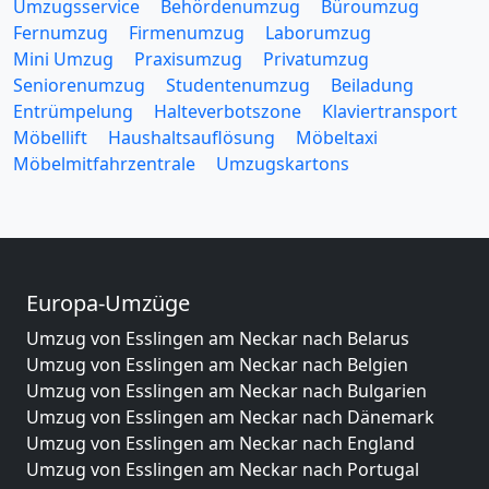
Umzugsservice
Behördenumzug
Büroumzug
Fernumzug
Firmenumzug
Laborumzug
Mini Umzug
Praxisumzug
Privatumzug
Seniorenumzug
Studentenumzug
Beiladung
Entrümpelung
Halteverbotszone
Klaviertransport
Möbellift
Haushaltsauflösung
Möbeltaxi
Möbelmitfahrzentrale
Umzugskartons
Europa-Umzüge
Umzug von Esslingen am Neckar nach Belarus
Umzug von Esslingen am Neckar nach Belgien
Umzug von Esslingen am Neckar nach Bulgarien
Umzug von Esslingen am Neckar nach Dänemark
Umzug von Esslingen am Neckar nach England
Umzug von Esslingen am Neckar nach Portugal