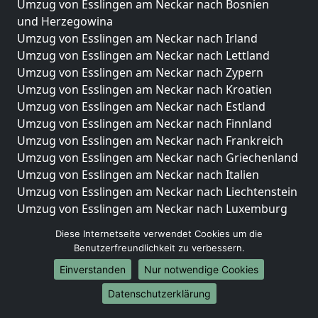
Umzug von Esslingen am Neckar nach Bosnien
und Herzegowina
Umzug von Esslingen am Neckar nach Irland
Umzug von Esslingen am Neckar nach Lettland
Umzug von Esslingen am Neckar nach Zypern
Umzug von Esslingen am Neckar nach Kroatien
Umzug von Esslingen am Neckar nach Estland
Umzug von Esslingen am Neckar nach Finnland
Umzug von Esslingen am Neckar nach Frankreich
Umzug von Esslingen am Neckar nach Griechenland
Umzug von Esslingen am Neckar nach Italien
Umzug von Esslingen am Neckar nach Liechtenstein
Umzug von Esslingen am Neckar nach Luxemburg
Umzug von Esslingen am Neckar nach Niederlande
Diese Internetseite verwendet Cookies um die
Umzug von Esslingen am Neckar nach Norwegen
Benutzerfreundlichkeit zu verbessern.
Umzüge-Deutschlandweit
Einverstanden
Nur notwendige Cookies
Umzug von Esslingen am Neckar nach Berlin
Datenschutzerklärung
Umzug von Esslingen am Neckar nach Hamburg