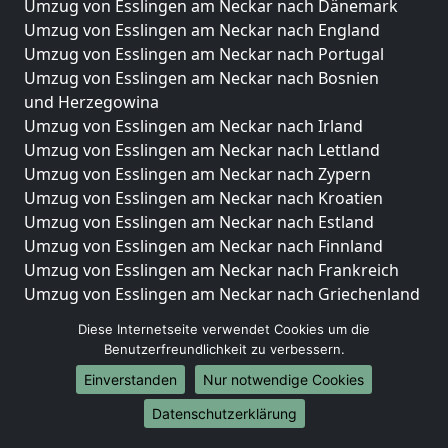
Umzug von Esslingen am Neckar nach Dänemark
Umzug von Esslingen am Neckar nach England
Umzug von Esslingen am Neckar nach Portugal
Umzug von Esslingen am Neckar nach Bosnien
und Herzegowina
Umzug von Esslingen am Neckar nach Irland
Umzug von Esslingen am Neckar nach Lettland
Umzug von Esslingen am Neckar nach Zypern
Umzug von Esslingen am Neckar nach Kroatien
Umzug von Esslingen am Neckar nach Estland
Umzug von Esslingen am Neckar nach Finnland
Umzug von Esslingen am Neckar nach Frankreich
Umzug von Esslingen am Neckar nach Griechenland
Umzug von Esslingen am Neckar nach Italien
Diese Internetseite verwendet Cookies um die
Umzug von Esslingen am Neckar nach Liechtenstein
Benutzerfreundlichkeit zu verbessern.
Umzug von Esslingen am Neckar nach Luxemburg
Einverstanden
Nur notwendige Cookies
Umzug von Esslingen am Neckar nach Niederlande
Umzug von Esslingen am Neckar nach Norwegen
Datenschutzerklärung