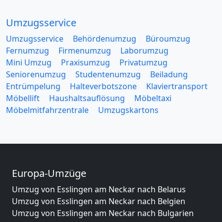
Umzugsservice
Umzugsservice
Behördenumzug
Büroumzug
Fernumzug
Firmenumzug
Laborumzug
Mini Umzug
Praxisumzug
Privatumzug
Seniorenumzug
Studentenumzug
Beiladung
Entrümpelung
Halteverbotszone
Klaviertransport
Möbellift
Haushaltsauflösung
Möbeltaxi
Möbelmitfahrzentrale
Umzugskartons
Europa-Umzüge
Umzug von Esslingen am Neckar nach Belarus
Umzug von Esslingen am Neckar nach Belgien
Umzug von Esslingen am Neckar nach Bulgarien