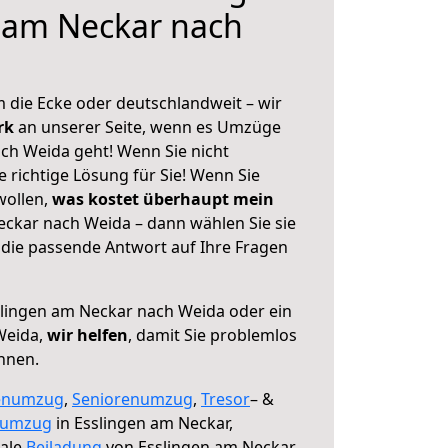
 am Neckar nach
 die Ecke oder deutschlandweit – wir
erk
an unserer Seite, wenn es Umzüge
ch Weida geht! Wenn Sie nicht
e richtige Lösung für Sie! Wenn Sie
wollen,
was kostet überhaupt mein
ckar nach Weida – dann wählen Sie sie
die passende Antwort auf Ihre Fragen
lingen am Neckar nach Weida oder ein
Weida,
wir helfen
, damit Sie problemlos
nnen.
enumzug
,
Seniorenumzug
,
Tresor
– &
numzug
in Esslingen am Neckar,
male
Beiladung
von Esslingen am Neckar