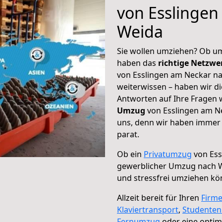
von Esslingen
Weida
Sie wollen umziehen? Ob um
haben das
richtige Netzw
von Esslingen am Neckar na
weiterwissen – haben wir di
Antworten auf Ihre Fragen 
Umzug
von Esslingen am Ne
uns, denn wir haben immer 
parat.
Ob ein
Privatumzug
von Ess
gewerblicher Umzug nach 
und stressfrei umziehen kö
Allzeit bereit für Ihren
Firm
Klaviertransport
,
Studente
Fernumzug
oder eine opti