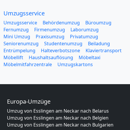
Umzugsservice
Umzugsservice
Behördenumzug
Büroumzug
Fernumzug
Firmenumzug
Laborumzug
Mini Umzug
Praxisumzug
Privatumzug
Seniorenumzug
Studentenumzug
Beiladung
Entrümpelung
Halteverbotszone
Klaviertransport
Möbellift
Haushaltsauflösung
Möbeltaxi
Möbelmitfahrzentrale
Umzugskartons
Europa-Umzüge
Umzug von Esslingen am Neckar nach Belarus
Umzug von Esslingen am Neckar nach Belgien
Umzug von Esslingen am Neckar nach Bulgarien