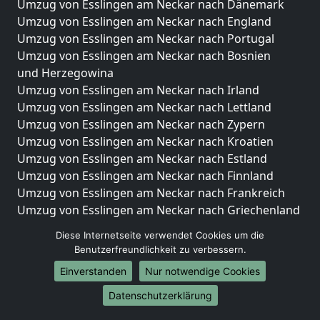
Umzug von Esslingen am Neckar nach Dänemark
Umzug von Esslingen am Neckar nach England
Umzug von Esslingen am Neckar nach Portugal
Umzug von Esslingen am Neckar nach Bosnien
und Herzegowina
Umzug von Esslingen am Neckar nach Irland
Umzug von Esslingen am Neckar nach Lettland
Umzug von Esslingen am Neckar nach Zypern
Umzug von Esslingen am Neckar nach Kroatien
Umzug von Esslingen am Neckar nach Estland
Umzug von Esslingen am Neckar nach Finnland
Umzug von Esslingen am Neckar nach Frankreich
Umzug von Esslingen am Neckar nach Griechenland
Umzug von Esslingen am Neckar nach Italien
Diese Internetseite verwendet Cookies um die
Umzug von Esslingen am Neckar nach Liechtenstein
Benutzerfreundlichkeit zu verbessern.
Umzug von Esslingen am Neckar nach Luxemburg
Einverstanden
Nur notwendige Cookies
Umzug von Esslingen am Neckar nach Niederlande
Umzug von Esslingen am Neckar nach Norwegen
Datenschutzerklärung