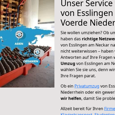
Unser Service
von Esslingen
Voerde Nieder
Sie wollen umziehen? Ob um
haben das
richtige Netzw
von Esslingen am Neckar na
nicht weiterwissen – haben w
Antworten auf Ihre Fragen 
Umzug
von Esslingen am N
wählen Sie sie uns, denn w
Ihre Fragen parat.
Ob ein
Privatumzug
von Ess
Niederrhein oder ein gewer
wir helfen
, damit Sie prob
Allzeit bereit für Ihren
Firm
Klaviertransport
,
Studente