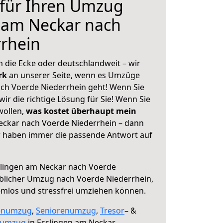
 für Ihren Umzug
 am Neckar nach
rhein
 die Ecke oder deutschlandweit – wir
erk
an unserer Seite, wenn es Umzüge
ch Voerde Niederrhein geht! Wenn Sie
ir die richtige Lösung für Sie! Wenn Sie
wollen,
was kostet überhaupt mein
eckar nach Voerde Niederrhein – dann
ir haben immer die passende Antwort auf
lingen am Neckar nach Voerde
blicher Umzug nach Voerde Niederrhein,
lemlos und stressfrei umziehen können.
enumzug
,
Seniorenumzug
,
Tresor
– &
numzug
in Esslingen am Neckar,