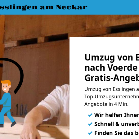
slingen am Neckar
Umzug von E
nach Voerde
Gratis-Ange
Umzug von Esslingen a
Top-Umzugsunternehme
Angebote in 4 Min.
✓
Wir helfen Ihne
✓
Schnell & unverb
✓
Finden Sie das 