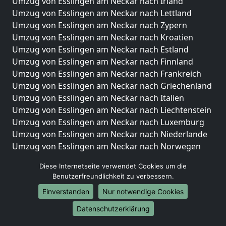
Umzug von Esslingen am Neckar nach Irland
Umzug von Esslingen am Neckar nach Lettland
Umzug von Esslingen am Neckar nach Zypern
Umzug von Esslingen am Neckar nach Kroatien
Umzug von Esslingen am Neckar nach Estland
Umzug von Esslingen am Neckar nach Finnland
Umzug von Esslingen am Neckar nach Frankreich
Umzug von Esslingen am Neckar nach Griechenland
Umzug von Esslingen am Neckar nach Italien
Umzug von Esslingen am Neckar nach Liechtenstein
Umzug von Esslingen am Neckar nach Luxemburg
Umzug von Esslingen am Neckar nach Niederlande
Umzug von Esslingen am Neckar nach Norwegen
Umzüge-Deutschlandweit
Diese Internetseite verwendet Cookies um die
Benutzerfreundlichkeit zu verbessern.
Umzug von Esslingen am Neckar nach Berlin
Einverstanden
Nur notwendige Cookies
Umzug von Esslingen am Neckar nach Hamburg
Umzug von Esslingen am Neckar nach München
Datenschutzerklärung
Umzug von Esslingen am Neckar nach Köln