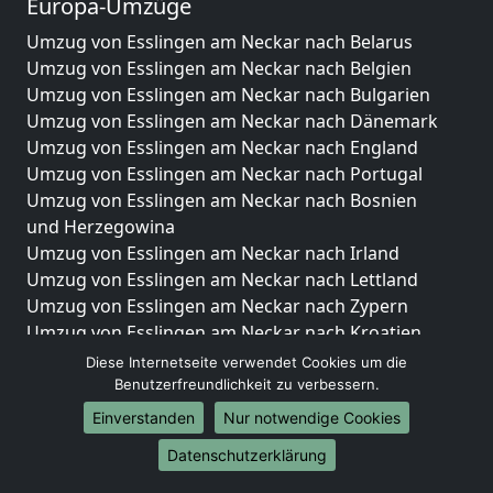
Europa-Umzüge
Umzug von Esslingen am Neckar nach Belarus
Umzug von Esslingen am Neckar nach Belgien
Umzug von Esslingen am Neckar nach Bulgarien
Umzug von Esslingen am Neckar nach Dänemark
Umzug von Esslingen am Neckar nach England
Umzug von Esslingen am Neckar nach Portugal
Umzug von Esslingen am Neckar nach Bosnien
und Herzegowina
Umzug von Esslingen am Neckar nach Irland
Umzug von Esslingen am Neckar nach Lettland
Umzug von Esslingen am Neckar nach Zypern
Umzug von Esslingen am Neckar nach Kroatien
Umzug von Esslingen am Neckar nach Estland
Diese Internetseite verwendet Cookies um die
Umzug von Esslingen am Neckar nach Finnland
Benutzerfreundlichkeit zu verbessern.
Umzug von Esslingen am Neckar nach Frankreich
Einverstanden
Nur notwendige Cookies
Umzug von Esslingen am Neckar nach Griechenland
Datenschutzerklärung
Umzug von Esslingen am Neckar nach Italien
Umzug von Esslingen am Neckar nach Liechtenstein