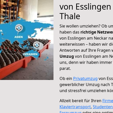
von Esslingen
Thale
Sie wollen umziehen? Ob um
haben das
richtige Netzw
von Esslingen am Neckar na
weiterwissen – haben wir di
Antworten auf Ihre Fragen 
Umzug
von Esslingen am Ne
uns, denn wir haben immer 
parat.
Ob ein
Privatumzug
von Ess
gewerblicher Umzug nach T
und stressfrei umziehen kö
Allzeit bereit für Ihren
Firm
Klaviertransport
,
Studente
Fernumzug
oder eine opti