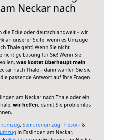
 am Neckar nach
 die Ecke oder deutschlandweit – wir
erk
an unserer Seite, wenn es Umzüge
ch Thale geht! Wenn Sie nicht
e richtige Lösung für Sie! Wenn Sie
wollen,
was kostet überhaupt mein
ckar nach Thale – dann wählen Sie sie
die passende Antwort auf Ihre Fragen
lingen am Neckar nach Thale oder ein
hale,
wir helfen
, damit Sie problemlos
nnen.
enumzug
,
Seniorenumzug
,
Tresor
– &
numzug
in Esslingen am Neckar,
male
Beiladung
von Esslingen am Neckar