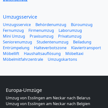
Umzugsservice
Umzugsservice
Behördenumzug
Büroumzug
Fernumzug
Firmenumzug
Laborumzug
Mini Umzug
Praxisumzug
Privatumzug
Seniorenumzug
Studentenumzug
Beiladung
Entrümpelung
Halteverbotszone
Klaviertransport
Möbellift
Haushaltsauflösung
Möbeltaxi
Möbelmitfahrzentrale
Umzugskartons
Europa-Umzüge
Umzug von Esslingen am Neckar nach Belarus
Umzug von Esslingen am Neckar nach Belgien