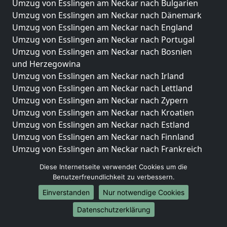
Umzug von Esslingen am Neckar nach Bulgarien
Umzug von Esslingen am Neckar nach Dänemark
Umzug von Esslingen am Neckar nach England
Umzug von Esslingen am Neckar nach Portugal
Umzug von Esslingen am Neckar nach Bosnien
und Herzegowina
Umzug von Esslingen am Neckar nach Irland
Umzug von Esslingen am Neckar nach Lettland
Umzug von Esslingen am Neckar nach Zypern
Umzug von Esslingen am Neckar nach Kroatien
Umzug von Esslingen am Neckar nach Estland
Umzug von Esslingen am Neckar nach Finnland
Umzug von Esslingen am Neckar nach Frankreich
Umzug von Esslingen am Neckar nach Griechenland
Diese Internetseite verwendet Cookies um die
Umzug von Esslingen am Neckar nach Italien
Benutzerfreundlichkeit zu verbessern.
Umzug von Esslingen am Neckar nach Liechtenstein
Einverstanden
Nur notwendige Cookies
Umzug von Esslingen am Neckar nach Luxemburg
Umzug von Esslingen am Neckar nach Niederlande
Datenschutzerklärung
Umzug von Esslingen am Neckar nach Norwegen