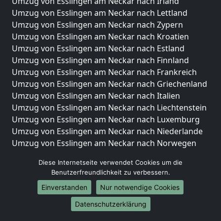
Umzug von Esslingen am Neckar nach Irland
Umzug von Esslingen am Neckar nach Lettland
Umzug von Esslingen am Neckar nach Zypern
Umzug von Esslingen am Neckar nach Kroatien
Umzug von Esslingen am Neckar nach Estland
Umzug von Esslingen am Neckar nach Finnland
Umzug von Esslingen am Neckar nach Frankreich
Umzug von Esslingen am Neckar nach Griechenland
Umzug von Esslingen am Neckar nach Italien
Umzug von Esslingen am Neckar nach Liechtenstein
Umzug von Esslingen am Neckar nach Luxemburg
Umzug von Esslingen am Neckar nach Niederlande
Umzug von Esslingen am Neckar nach Norwegen
Umzüge-Deutschlandweit
Diese Internetseite verwendet Cookies um die
Benutzerfreundlichkeit zu verbessern.
Umzug von Esslingen am Neckar nach Berlin
Einverstanden
Nur notwendige Cookies
Umzug von Esslingen am Neckar nach Hamburg
Umzug von Esslingen am Neckar nach München
Datenschutzerklärung
Umzug von Esslingen am Neckar nach Köln