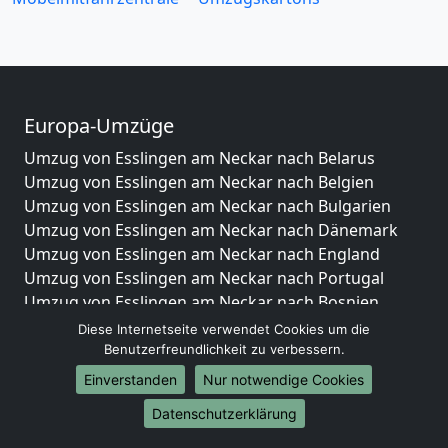
Europa-Umzüge
Umzug von Esslingen am Neckar nach Belarus
Umzug von Esslingen am Neckar nach Belgien
Umzug von Esslingen am Neckar nach Bulgarien
Umzug von Esslingen am Neckar nach Dänemark
Umzug von Esslingen am Neckar nach England
Umzug von Esslingen am Neckar nach Portugal
Umzug von Esslingen am Neckar nach Bosnien
und Herzegowina
Diese Internetseite verwendet Cookies um die
Umzug von Esslingen am Neckar nach Irland
Benutzerfreundlichkeit zu verbessern.
Umzug von Esslingen am Neckar nach Lettland
Einverstanden
Nur notwendige Cookies
Umzug von Esslingen am Neckar nach Zypern
Datenschutzerklärung
Umzug von Esslingen am Neckar nach Kroatien
Umzug von Esslingen am Neckar nach Estland