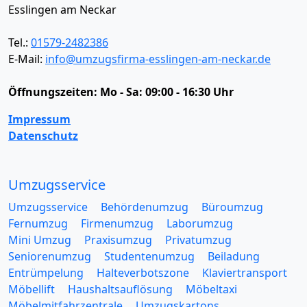
Esslingen am Neckar
Tel.:
01579-2482386
E-Mail:
info@umzugsfirma-esslingen-am-neckar.de
Öffnungszeiten:
Mo - Sa: 09:00 - 16:30 Uhr
Impressum
Datenschutz
Umzugsservice
Umzugsservice
Behördenumzug
Büroumzug
Fernumzug
Firmenumzug
Laborumzug
Mini Umzug
Praxisumzug
Privatumzug
Seniorenumzug
Studentenumzug
Beiladung
Entrümpelung
Halteverbotszone
Klaviertransport
Möbellift
Haushaltsauflösung
Möbeltaxi
Möbelmitfahrzentrale
Umzugskartons