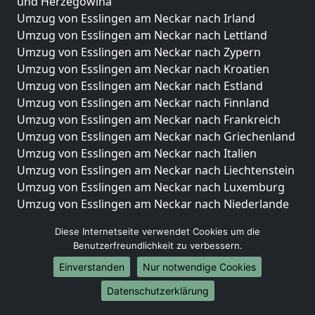
und Herzegowina
Umzug von Esslingen am Neckar nach Irland
Umzug von Esslingen am Neckar nach Lettland
Umzug von Esslingen am Neckar nach Zypern
Umzug von Esslingen am Neckar nach Kroatien
Umzug von Esslingen am Neckar nach Estland
Umzug von Esslingen am Neckar nach Finnland
Umzug von Esslingen am Neckar nach Frankreich
Umzug von Esslingen am Neckar nach Griechenland
Umzug von Esslingen am Neckar nach Italien
Umzug von Esslingen am Neckar nach Liechtenstein
Umzug von Esslingen am Neckar nach Luxemburg
Umzug von Esslingen am Neckar nach Niederlande
Umzug von Esslingen am Neckar nach Norwegen
Diese Internetseite verwendet Cookies um die
Umzüge-Deutschlandweit
Benutzerfreundlichkeit zu verbessern.
Einverstanden
Nur notwendige Cookies
Umzug von Esslingen am Neckar nach Berlin
Umzug von Esslingen am Neckar nach Hamburg
Datenschutzerklärung
Umzug von Esslingen am Neckar nach München