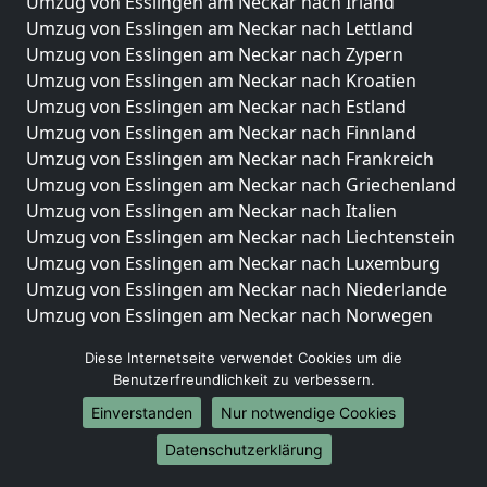
Umzug von Esslingen am Neckar nach Irland
Umzug von Esslingen am Neckar nach Lettland
Umzug von Esslingen am Neckar nach Zypern
Umzug von Esslingen am Neckar nach Kroatien
Umzug von Esslingen am Neckar nach Estland
Umzug von Esslingen am Neckar nach Finnland
Umzug von Esslingen am Neckar nach Frankreich
Umzug von Esslingen am Neckar nach Griechenland
Umzug von Esslingen am Neckar nach Italien
Umzug von Esslingen am Neckar nach Liechtenstein
Umzug von Esslingen am Neckar nach Luxemburg
Umzug von Esslingen am Neckar nach Niederlande
Umzug von Esslingen am Neckar nach Norwegen
Umzüge-Deutschlandweit
Diese Internetseite verwendet Cookies um die
Benutzerfreundlichkeit zu verbessern.
Umzug von Esslingen am Neckar nach Berlin
Einverstanden
Nur notwendige Cookies
Umzug von Esslingen am Neckar nach Hamburg
Umzug von Esslingen am Neckar nach München
Datenschutzerklärung
Umzug von Esslingen am Neckar nach Köln