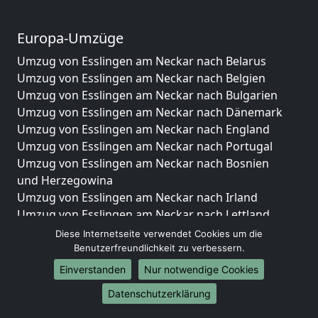
Europa-Umzüge
Umzug von Esslingen am Neckar nach Belarus
Umzug von Esslingen am Neckar nach Belgien
Umzug von Esslingen am Neckar nach Bulgarien
Umzug von Esslingen am Neckar nach Dänemark
Umzug von Esslingen am Neckar nach England
Umzug von Esslingen am Neckar nach Portugal
Umzug von Esslingen am Neckar nach Bosnien
und Herzegowina
Umzug von Esslingen am Neckar nach Irland
Umzug von Esslingen am Neckar nach Lettland
Umzug von Esslingen am Neckar nach Zypern
Diese Internetseite verwendet Cookies um die
Umzug von Esslingen am Neckar nach Kroatien
Benutzerfreundlichkeit zu verbessern.
Umzug von Esslingen am Neckar nach Estland
Einverstanden
Nur notwendige Cookies
Umzug von Esslingen am Neckar nach Finnland
Datenschutzerklärung
Umzug von Esslingen am Neckar nach Frankreich
Umzug von Esslingen am Neckar nach Griechenland