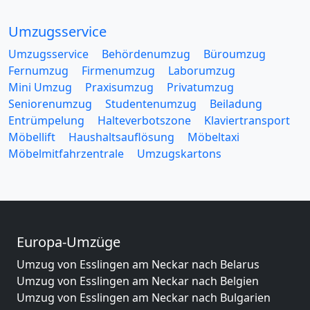
Umzugsservice
Umzugsservice
Behördenumzug
Büroumzug
Fernumzug
Firmenumzug
Laborumzug
Mini Umzug
Praxisumzug
Privatumzug
Seniorenumzug
Studentenumzug
Beiladung
Entrümpelung
Halteverbotszone
Klaviertransport
Möbellift
Haushaltsauflösung
Möbeltaxi
Möbelmitfahrzentrale
Umzugskartons
Europa-Umzüge
Umzug von Esslingen am Neckar nach Belarus
Umzug von Esslingen am Neckar nach Belgien
Umzug von Esslingen am Neckar nach Bulgarien