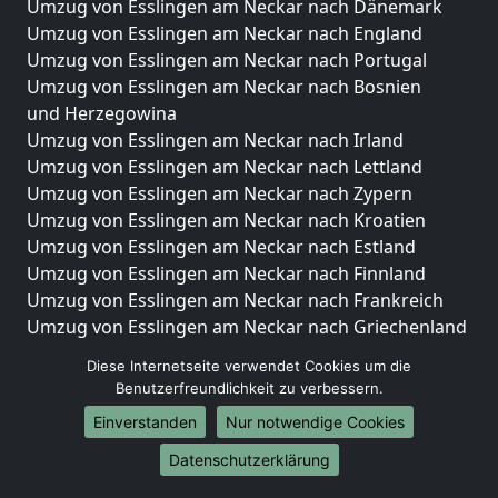
Umzug von Esslingen am Neckar nach Dänemark
Umzug von Esslingen am Neckar nach England
Umzug von Esslingen am Neckar nach Portugal
Umzug von Esslingen am Neckar nach Bosnien
und Herzegowina
Umzug von Esslingen am Neckar nach Irland
Umzug von Esslingen am Neckar nach Lettland
Umzug von Esslingen am Neckar nach Zypern
Umzug von Esslingen am Neckar nach Kroatien
Umzug von Esslingen am Neckar nach Estland
Umzug von Esslingen am Neckar nach Finnland
Umzug von Esslingen am Neckar nach Frankreich
Umzug von Esslingen am Neckar nach Griechenland
Umzug von Esslingen am Neckar nach Italien
Diese Internetseite verwendet Cookies um die
Umzug von Esslingen am Neckar nach Liechtenstein
Benutzerfreundlichkeit zu verbessern.
Umzug von Esslingen am Neckar nach Luxemburg
Einverstanden
Nur notwendige Cookies
Umzug von Esslingen am Neckar nach Niederlande
Umzug von Esslingen am Neckar nach Norwegen
Datenschutzerklärung