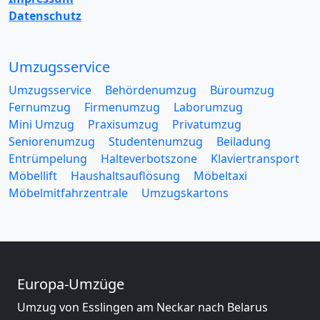
Datenschutz
Umzugsservice
Umzugsservice
Behördenumzug
Büroumzug
Fernumzug
Firmenumzug
Laborumzug
Mini Umzug
Praxisumzug
Privatumzug
Seniorenumzug
Studentenumzug
Beiladung
Entrümpelung
Halteverbotszone
Klaviertransport
Möbellift
Haushaltsauflösung
Möbeltaxi
Möbelmitfahrzentrale
Umzugskartons
Europa-Umzüge
Umzug von Esslingen am Neckar nach Belarus