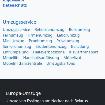
Datenschutz
Umzugsservice
Umzugsservice
Behördenumzug
Büroumzug
Fernumzug
Firmenumzug
Laborumzug
Mini Umzug
Praxisumzug
Privatumzug
Seniorenumzug
Studentenumzug
Beiladung
Entrümpelung
Halteverbotszone
Klaviertransport
Möbellift
Haushaltsauflösung
Möbeltaxi
Möbelmitfahrzentrale
Umzugskartons
Europa-Umzüge
Umzug von Esslingen am Neckar nach Belarus