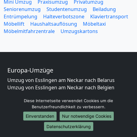
Mini Umzug
Praxisumzug
Privatumzug
Seniorenumzug
Studentenumzug
Beiladung
Entrümpelung
Halteverbotszone
Klaviertransport
Möbellift
Haushaltsauflösung
Möbeltaxi
Möbelmitfahrzentrale
Umzugskartons
Europa-Umzüge
Umzug von Esslingen am Neckar nach Belarus
Umzug von Esslingen am Neckar nach Belgien
Umzug von Esslingen am Neckar nach Bulgarien
Diese Internetseite verwendet Cookies um die
Umzug von Esslingen am Neckar nach Dänemark
Benutzerfreundlichkeit zu verbessern.
Umzug von Esslingen am Neckar nach England
Umzug von Esslingen am Neckar nach Portugal
Einverstanden
Nur notwendige Cookies
Umzug von Esslingen am Neckar nach Bosnien
Datenschutzerklärung
und Herzegowina