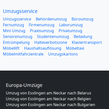
Umzugsservice
Umzugsservice
Behördenumzug
Büroumzug
Fernumzug
Firmenumzug
Laborumzug
Mini Umzug
Praxisumzug
Privatumzug
Seniorenumzug
Studentenumzug
Beiladung
Entrümpelung
Halteverbotszone
Klaviertransport
Möbellift
Haushaltsauflösung
Möbeltaxi
Möbelmitfahrzentrale
Umzugskartons
Europa-Umzüge
Umzug von Esslingen am Neckar nach Belarus
Umzug von Esslingen am Neckar nach Belgien
Umzug von Esslingen am Neckar nach Bulgarien