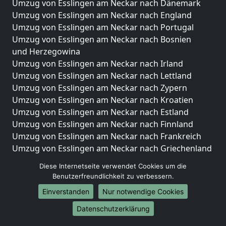
Umzug von Esslingen am Neckar nach Dänemark
Umzug von Esslingen am Neckar nach England
Umzug von Esslingen am Neckar nach Portugal
Umzug von Esslingen am Neckar nach Bosnien
und Herzegowina
Umzug von Esslingen am Neckar nach Irland
Umzug von Esslingen am Neckar nach Lettland
Umzug von Esslingen am Neckar nach Zypern
Umzug von Esslingen am Neckar nach Kroatien
Umzug von Esslingen am Neckar nach Estland
Umzug von Esslingen am Neckar nach Finnland
Umzug von Esslingen am Neckar nach Frankreich
Umzug von Esslingen am Neckar nach Griechenland
Umzug von Esslingen am Neckar nach Italien
Diese Internetseite verwendet Cookies um die
Umzug von Esslingen am Neckar nach Liechtenstein
Benutzerfreundlichkeit zu verbessern.
Umzug von Esslingen am Neckar nach Luxemburg
Einverstanden
Nur notwendige Cookies
Umzug von Esslingen am Neckar nach Niederlande
Umzug von Esslingen am Neckar nach Norwegen
Datenschutzerklärung